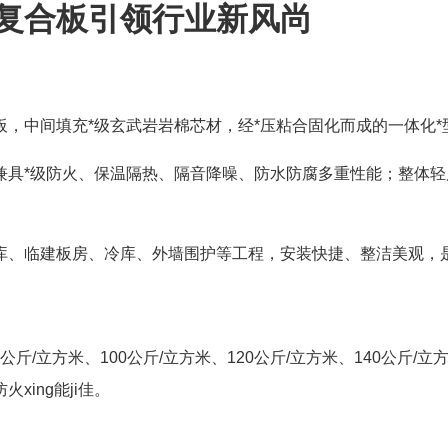
复合板引领行业新风尚
，中间填充*级玄武岩岩棉芯材，经*压粘合固化而成的一体化*
具*级防火、保温隔热、隔音降噪、防水防腐多重性能；整体轻
库、临建板房、冷库、外墙围护等工程，安装快捷、整洁美观，
斤/立方米、100公斤/立方米、120公斤/立方米、140公斤/立
ing能ji佳。