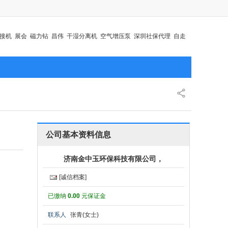
接机
展会
磁力钻
昌伟
干湿分离机
空气增压泵
深圳社保代理
自走
沼气袋
沼气锅炉
公司基本资料信息
济南金中玉环保科技有限公司，
[诚信档案]
已缴纳
0.00
元保证金
联系人
张青(女士)