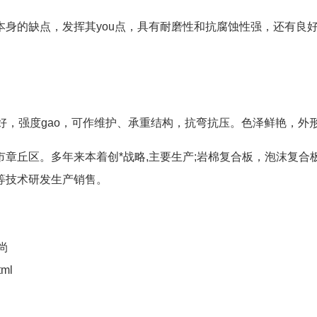
本身的缺点，发挥其you点，具有耐磨性和抗腐蚀性强，还有良
ng好，强度gao，可作维护、承重结构，抗弯抗压。色泽鲜艳，
章丘区。多年来本着创*战略,主要生产;岩棉复合板，泡沫复
等技术研发生产销售。
尚
tml