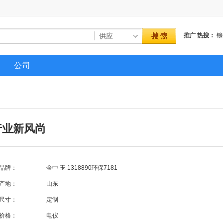
推广
热搜：
铆
式翻抛机
红泥
公司
行业新风尚
品牌：
金中 玉 1318890环保7181
产地：
山东
尺寸：
定制
价格：
电仪