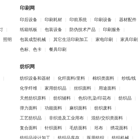
印刷网
印后设备
|
印刷耗材
|
印前系统
|
印刷设备
|
器材配件
灯
|
纸箱纸板
|
包装设备
|
防伪技术产品
|
印刷服务
|
照明
包装成型机械
|
其它生活印刷加工
|
家电印刷
|
家具印刷
色标、色卡
|
餐具印刷
纺织网
|
纺织设备和器材
|
化纤面料/里料
|
棉织类面料
|
纱线/线
化学纤维
|
家用纺织品
|
丝织面料
|
用途面料
|
天然纺织原料
|
纺织辅料
|
色织/扎染/印花布
|
纺织品
|
弹力面料
|
功能面料
|
麻织面料
|
纺织废料
|
工艺纺织品
|
非织造及工业用布
|
混纺/交织类面料
|
复合面料
|
针织面料
|
毛纺面料
|
坯布
|
绣花面料
|
纺织品设计加工
|
纺织品库存
|
医用纺织
|
纺织机械
|