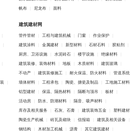
帆布
|
尼龙布
|
面料
建筑建材网
|
管件管材
|
工程与建筑机械
|
门窗
|
作业保护
|
|
建筑涂料
|
金属建材
|
新型材料
|
石材石料
|
胶粘剂
|
厨房、卫浴设施
|
水泥砖石
|
楼宇设施
|
绝缘材料
|
|
建筑装修、装饰材料
|
地板
|
木质材料
|
建筑玻璃
|
不动产
|
建筑装修施工
|
耐火保温、防火材料
|
管道系统
服装
|
墙体材料
|
工程承包
|
陶瓷、搪瓷及制品
|
工地施工材料
铝型建材
|
保温、隔热材料
|
隔断与顶吊
|
板材
|
活动房
|
防水、防潮材料
|
隔音、吸声材料
|
库存及相关服务
|
石灰、石膏
|
建筑装饰五金
|
塑料建材
陶瓷生产机械
|
砖瓦及砌块
|
信报箱
|
建筑及相关设备
|
钢结构
|
木材加工机械
|
沥青
|
其它建筑建材
|