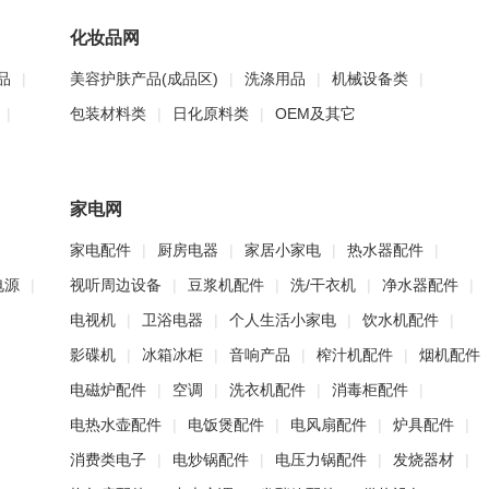
化妆品网
品
|
美容护肤产品(成品区)
|
洗涤用品
|
机械设备类
|
|
包装材料类
|
日化原料类
|
OEM及其它
家电网
家电配件
|
厨房电器
|
家居小家电
|
热水器配件
|
电源
|
视听周边设备
|
豆浆机配件
|
洗/干衣机
|
净水器配件
|
电视机
|
卫浴电器
|
个人生活小家电
|
饮水机配件
|
影碟机
|
冰箱冰柜
|
音响产品
|
榨汁机配件
|
烟机配件
电磁炉配件
|
空调
|
洗衣机配件
|
消毒柜配件
|
电热水壶配件
|
电饭煲配件
|
电风扇配件
|
炉具配件
|
消费类电子
|
电炒锅配件
|
电压力锅配件
|
发烧器材
|