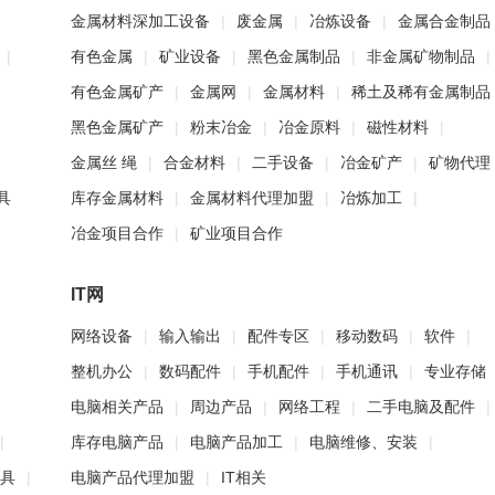
金属材料深加工设备
|
废金属
|
冶炼设备
|
金属合金制品
|
有色金属
|
矿业设备
|
黑色金属制品
|
非金属矿物制品
|
有色金属矿产
|
金属网
|
金属材料
|
稀土及稀有金属制品
黑色金属矿产
|
粉末冶金
|
冶金原料
|
磁性材料
|
金属丝 绳
|
合金材料
|
二手设备
|
冶金矿产
|
矿物代理
具
库存金属材料
|
金属材料代理加盟
|
冶炼加工
|
冶金项目合作
|
矿业项目合作
IT网
网络设备
|
输入输出
|
配件专区
|
移动数码
|
软件
|
整机办公
|
数码配件
|
手机配件
|
手机通讯
|
专业存储
电脑相关产品
|
周边产品
|
网络工程
|
二手电脑及配件
|
|
库存电脑产品
|
电脑产品加工
|
电脑维修、安装
|
具
|
电脑产品代理加盟
|
IT相关