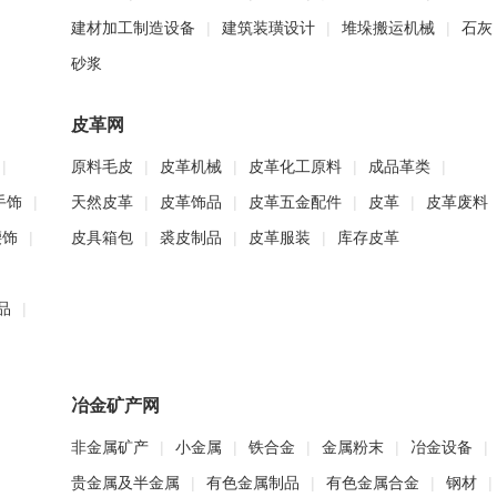
建材加工制造设备
|
建筑装璜设计
|
堆垛搬运机械
|
石灰
砂浆
皮革网
|
原料毛皮
|
皮革机械
|
皮革化工原料
|
成品革类
|
手饰
|
天然皮革
|
皮革饰品
|
皮革五金配件
|
皮革
|
皮革废料
腰饰
|
皮具箱包
|
裘皮制品
|
皮革服装
|
库存皮革
品
|
冶金矿产网
非金属矿产
|
小金属
|
铁合金
|
金属粉末
|
冶金设备
|
贵金属及半金属
|
有色金属制品
|
有色金属合金
|
钢材
|